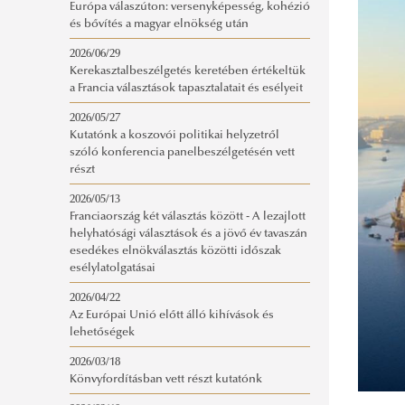
Európa válaszúton: versenyképesség, kohézió
és bővítés a magyar elnökség után
2026/06/29
Kerekasztalbeszélgetés keretében értékeltük
a Francia választások tapasztalatait és esélyeit
2026/05/27
Kutatónk a koszovói politikai helyzetről
szóló konferencia panelbeszélgetésén vett
részt
2026/05/13
Franciaország két választás között - A lezajlott
helyhatósági választások és a jövő év tavaszán
esedékes elnökválasztás közötti időszak
esélylatolgatásai
2026/04/22
Az Európai Unió előtt álló kihívások és
lehetőségek
2026/03/18
Könvyfordításban vett részt kutatónk