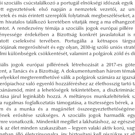
i szociális csúcstalálkozó a portugál elnökségi időszak egyi
ett egyeztetések első napján a nemzetek vezetői, az uni
zetek és más érintett szereplők folytatnak megbeszéléseket,
m hivatalos találkozó keretében vitatják meg a ma elhangzott
ontot. A rendezvény témája a szociális jogok európai pillére
nyessége érdekében a Bizottság konkrét javaslatokat is 
tott cselekvési tervében. Portugália a kétnapos tárgy
ójának megerősítését és egy olyan, 2030-ig szóló uniós stratég
lmi különbségek csökkentését, valamint a polgárok zöld és dig
iális jogok európai pillérének létrehozását a 2017-es göt
ent, a Tanács és a Bizottság. A dokumentumban három téma
elyekkel megteremthetővé válik a polgárok számára az igazsá
rőpiachoz való egyenlő hozzáféréshez az élethosszig tartó ta
bánásmód, mint a lehetőségek tekintetében, a diszkrimináció 
tása járul leginkább hozzá. A méltányos munkafeltételek s
a rugalmas foglalkoztatás támogatása, a tisztességes bérek, 
m és a munka és a magánélet összeegyeztethetőségének g
ének erősítése szükséges. A szociális jogok harmadik egy
mre vonatkozik. Mindenkit megillet a lakhatáshoz, az egészsé
k az élet minden szakaszában – legyen valaki aktív korú, vag
ngban álló életszínvonalra, így biztosítani kell részükre a