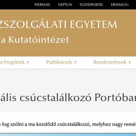
WEBMAIL
NEPTUN
TUDÁSPORTÁL
ERASMUS+
ZSZOLGÁLATI EGYETEM
ia Kutatóintézet
si Projektek
Publikációk
Rendezvények
ális csúcstalálkozó Portóba
is fog szólni a ma kezdődő csúcstalálkozó, melyhez nagy remé