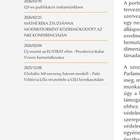
2026/03/10
A portó
Q1-es publikáció intézetünkben
tervez
szerve
2026/02/25
egy ne
MÁTHÉ RÉKA ZSUZSÁNNA
állásp
MODERÁTORKÉNT KÖZREMŰKÖDÖTT AZ
NKE KONFERENCIÁJÁN
eredmé
bemuta
2026/02/04
dimenzi
Új vezető az EUSTRAT élén - Pesztericz-Kalas
társada
Vivien bemutatkozása
A szoc
2025/12/08
Parlam
Globális MI-verseny, három modell – Pató
Viktória Lilla részvétele a CELI kerekasztalán
meg, m
munkae
úgy a 
támoga
ehhez 
védele
szerep
védele
egyéne
összha