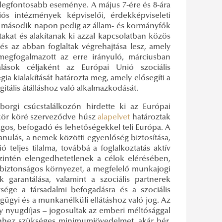
k legfontosabb eseménye. A május 7-ére és 8-ára
ós intézmények képviselői, érdekképviseleti
 a második napon pedig az állam- és kormányfők
akat és alakítanak ki azzal kapcsolatban közös
 és az abban foglaltak végrehajtása lesz, amely
megfogalmazott az erre irányuló, márciusban
alások céljaként az Európai Unió szociális
ia kialakítását határozta meg, amely elősegíti a
itális átálláshoz való alkalmazkodását.
eborgi csúcstalálkozón hirdette ki az Európai
kör köré szerveződve húsz
alapelvet
határoztak
gos, befogadó és lehetőségekkel teli Európa. A
nulás, a nemek közötti egyenlőség biztosítása,
teljes tilalma, továbbá a foglalkoztatás aktív
zintén elengedhetetlenek a célok elérésében,
a biztonságos környezet, a megfelelő munkajogi
arantálása, valamint a szociális partnerek
sége a társadalmi befogadásra és a szociális
gügyi és a munkanélküli ellátáshoz való jog. Az
y nyugdíjas – jogosultak az emberi méltósággal
z ehhez szükséges minimumjövedelmet, akár bér,