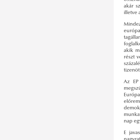
akár s
illetve
Mindeze
európa
tagáll
foglalk
akik m
részt 
százal
tizenöt
Az EP 
megszü
Európa
előrem
demok
munkav
nap egy
E java
nagyra