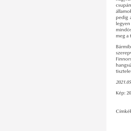
csupán
államo
pedig 
legyen
mindös
meg a 
Bármib
szerepv
Finnor
hangsú
tisztel
2021.05
Kép: 2
Címké