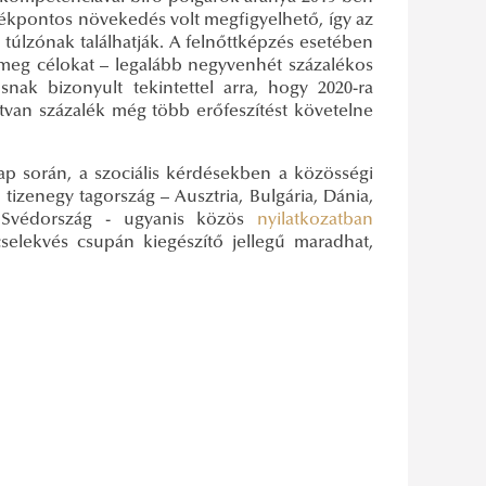
alékpontos növekedés volt megfigyelhető, így az
túlzónak találhatják. A felnőttképzés esetében
 meg célokat – legalább negyvenhét százalékos
nak bizonyult tekintettel arra, hogy 2020-ra
hatvan százalék még több erőfeszítést követelne
p során, a szociális kérdésekben a közösségi
tizenegy tagország – Ausztria, Bulgária, Dánia,
tve Svédország - ugyanis közös
nyilatkozatban
cselekvés csupán kiegészítő jellegű maradhat,