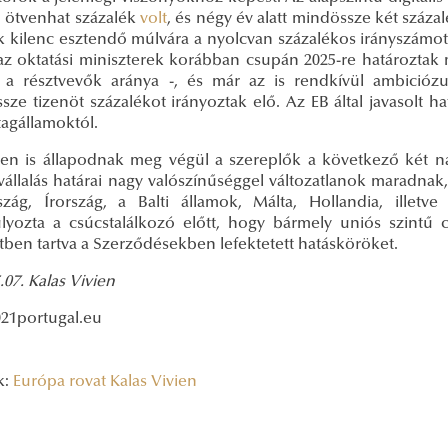
 ötvenhat százalék
volt
, és négy év alatt mindössze két száz
k kilenc esztendő múlvára a nyolcvan százalékos irányszámot 
az oktatási miniszterek korábban csupán 2025-re határoztak
 a résztvevők aránya -, és már az is rendkívül ambiciózus
sze tizenöt százalékot irányoztak elő. Az EB által javasolt 
tagállamoktól.
en is állapodnak meg végül a szereplők a következő két na
állalás határai nagy valószínűséggel változatlanok maradnak, 
szág, Írország, a Balti államok, Málta, Hollandia, ille
lyozta a csúcstalálkozó előtt, hogy bármely uniós szintű 
etben tartva a Szerződésekben lefektetett hatásköröket.
.07. Kalas Vivien
021portugal.eu
k:
Európa rovat
Kalas Vivien