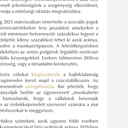
emelt jelentőségűek a szegénység elkerülését,
ormája a minőségi oktatás megvalósítása.
g 2021 márciusában ismertette a szociális jogok
erenciaértékekre tesz javaslatot, amelyeket a
között minimum hetvennyolc százalékos legyen a
feljebb kilenc százalékot tehet ki azok aránya,
zkedve a munkaerőpiacon. A felnőttképzésben
érdekében az uniós polgárok legalább nyolcvan
itális készségekkel. Ezeken túlmenően 2030-ra
génység, vagy a társadalmi kirekesztés.
közös célokat
kiegészítenék
a hajléktalanság
napirendre kerül majd a csúcstalálkozón. Az
 beemelését
szorgalmazza
. Bár jelezték, hogy
hiányolják belőle az úgynevezett „munkahelyi
biztosítanák, hogy a vállalatok bevonják
n az érdekképviseleti szervezet számára a mai
öntéshozókat is meggyőzze.
 vitákra számítani, azok ugyanis több esetben
is kompetenciával bíró polgárok aránya 2019-ben