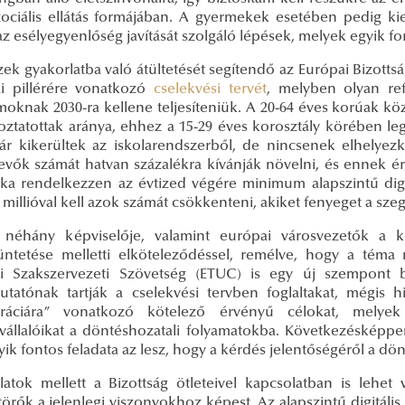
zociális ellátás formájában. A gyermekek esetében pedig ki
 az esélyegyenlőség javítását szolgáló lépések, melyek egyik f
k gyakorlatba való átültetését segítendő az Európai Bizottsá
i pillérére vonatkozó
cselekvési tervét
, melyben olyan ref
amoknak 2030-ra kellene teljesíteniük. A 20-64 éves korúak 
oztatottak aránya, ehhez a 15-29 éves korosztály körében leg
ár kikerültek az iskolarendszerből, de nincsenek elhelye
vevők számát hatvan százalékra kívánják növelni, és ennek 
éka rendelkezzen az évtized végére minimum alapszintű dig
 millióval kell azok számát csökkenteni, akiket fenyeget a sze
néhány képviselője, valamint európai városvezetők a 
ntetése melletti elköteleződéssel, remélve, hogy a téma 
i Szakszervezeti Szövetség (ETUC) is egy új szempont
utatónak tartják a cselekvési tervben foglaltakat, mégis 
ráciára” vonatkozó kötelező érvényű célokat, melyek 
állalóikat a döntéshozatali folyamatokba. Következésképpe
ik fontos feladata az lesz, hogy a kérdés jelentőségéről a d
slatok mellett a Bizottság ötleteivel kapcsolatban is lehet
törők a jelenlegi viszonyokhoz képest. Az alapszintű digitál