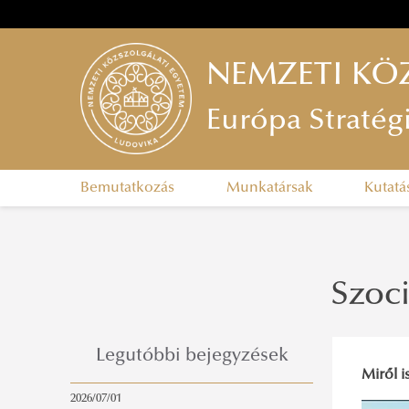
NEMZETI KÖ
Európa Stratég
Bemutatkozás
Munkatársak
Kutatá
Szoci
Legutóbbi bejegyzések
Miről 
2026/07/01