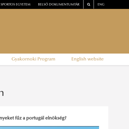
SPORTOS EGYETEM
BELSŐ DOKUMENTUMTÁR
ENG
Gyakornoki Program
English website
n
nyeket fűz a portugál elnökség?