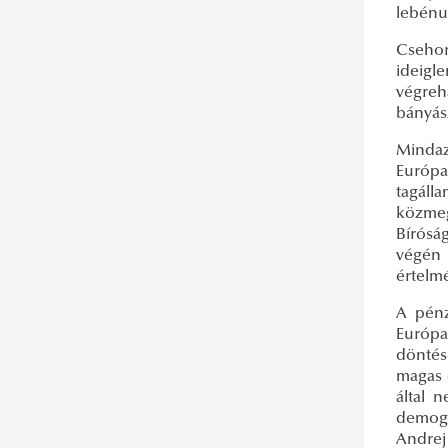
lebénul
Csehor
ideigl
végreh
bányás
Mindaz
Európa
tagáll
közmeg
Bírósá
végén
értelmé
A pénz
Európa
döntés
magas 
által 
demogr
Andrej 