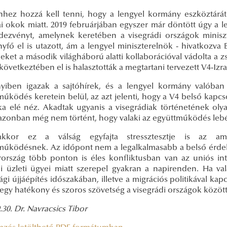
hez hozzá kell tenni, hogy a lengyel kormány eszköztárát
kai okok miatt. 2019 februárjában egyszer már döntött úgy a 
dezvényt, amelynek keretében a visegrádi országok miniszt
yfő el is utazott, ám a lengyel miniszterelnök - hivatkozva
eket a második világháború alatti kollaborációval vádolta a z
övetkeztében el is halasztották a megtartani tervezett V4-Izra
iben igazak a sajtóhírek, és a lengyel kormány valóban a
működés keretein belül, az azt jelenti, hogy a V4 belső kapc
ka elé néz. Akadtak ugyanis a visegrádiak történetének olyan
azonban még nem történt, hogy valaki az együttműködés lebé
akkor ez a válság egyfajta stressztesztje is az am
működésnek. Az időpont nem a legalkalmasabb a belső érdeke
ország több ponton is éles konfliktusban van az uniós i
i üzleti ügyei miatt szerepel gyakran a napirenden. Ha val
gi újjáépítés időszakában, illetve a migrációs politikával kap
egy hatékony és szoros szövetség a visegrádi országok között
.30. Dr. Navracsics Tibor