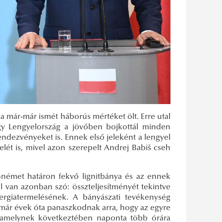
ása már-már ismét háborús mértéket ölt. Erre utal
gy Lengyelország a jövőben bojkottál minden
rendezvényeket is. Ennek első jeleként a lengyel
lét is, mivel azon szerepelt Andrej Babiš cseh
l-német határon fekvő lignitbánya és az ennek
 van azonban szó: összteljesítményét tekintve
ergiatermelésének. A bányászati tevékenység
már évek óta panaszkodnak arra, hogy az egyre
amelynek következtében naponta több órára