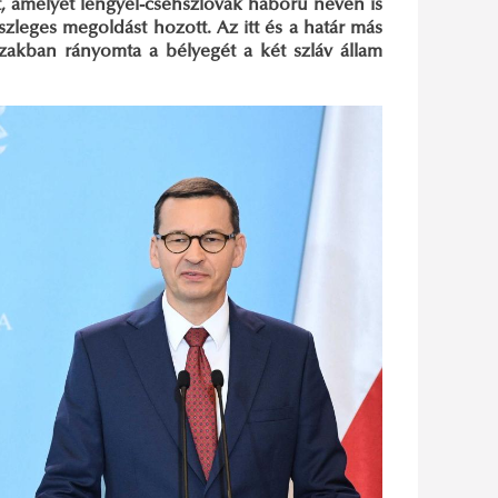
t, amelyet lengyel-csehszlovák háború néven is
leges megoldást hozott. Az itt és a határ más
zakban rányomta a bélyegét a két szláv állam