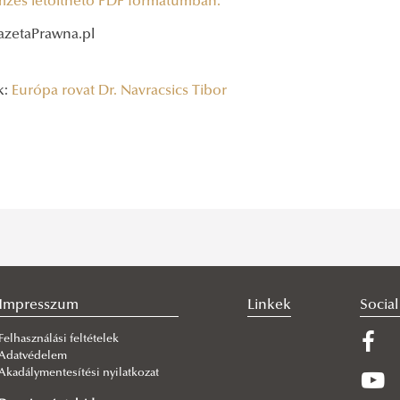
mzés letölthető PDF formátumban.
azetaPrawna.pl
k:
Európa rovat
Dr. Navracsics Tibor
Impresszum
Linkek
Socia
Felhasználási feltételek
Adatvédelem
Akadálymentesítési nyilatkozat