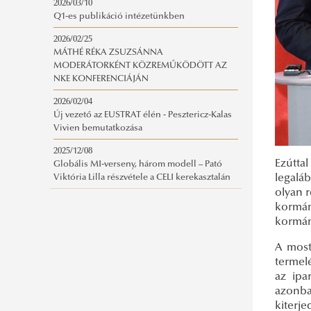
2026/03/10
Q1-es publikáció intézetünkben
2026/02/25
MÁTHÉ RÉKA ZSUZSÁNNA
MODERÁTORKÉNT KÖZREMŰKÖDÖTT AZ
NKE KONFERENCIÁJÁN
2026/02/04
Új vezető az EUSTRAT élén - Pesztericz-Kalas
Vivien bemutatkozása
2025/12/08
Ezúttal
Globális MI-verseny, három modell – Pató
legalá
Viktória Lilla részvétele a CELI kerekasztalán
olyan r
kormá
kormán
A most
termel
az ipa
azonba
kiterj