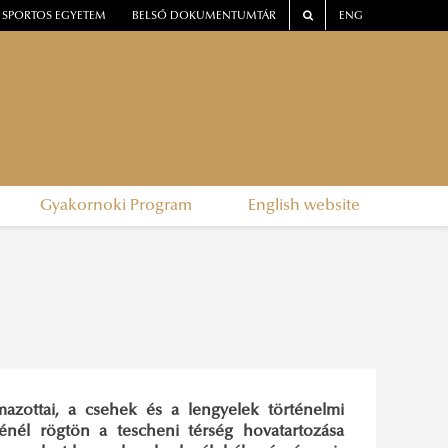
SPORTOS EGYETEM
BELSŐ DOKUMENTUMTÁR
ENG
Gyakornoki Program
English website
mazottai, a csehek és a lengyelek történelmi
énél rögtön a tescheni térség hovatartozása