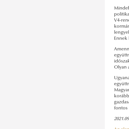
Mindeh
politi
V4-ren
kormán
lengyel
Ennek k
Amenny
együtt
idősza
Olyan 
Ugyan
együtt
Magyar
korább
gazdasá
fontos 
2021.09