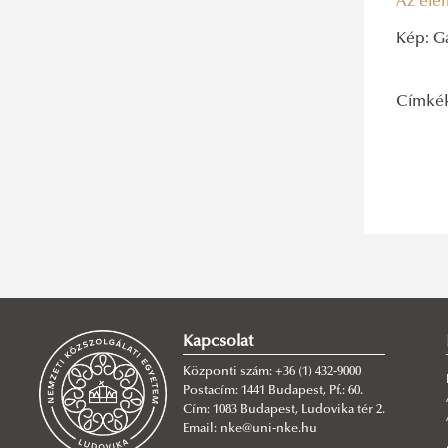
Az ele
Kép: G
Címké
Kapcsolat
Központi szám: +36 (1) 432-9000
Postacím: 1441 Budapest, Pf.: 60.
Cím: 1083 Budapest, Ludovika tér 2.
Email: nke@uni-nke.hu