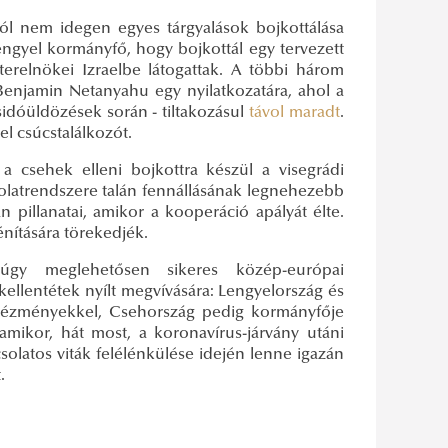
ól nem idegen egyes tárgyalások bojkottálása
lengyel kormányfő, hogy bojkottál egy tervezett
erelnökei Izraelbe látogattak. A többi három
 Benjamin Netanyahu egy nyilatkozatára, ahol a
sidóüldözések során - tiltakozásul
távol maradt
.
el csúcstalálkozót.
 csehek elleni bojkottra készül a visegrádi
solatrendszere talán fennállásának legnehezebb
 pillanatai, amikor a kooperáció apályát élte.
nítására törekedjék.
úgy meglehetősen sikeres közép-európai
llentétek nyílt megvívására: Lengyelország és
ntézményekkel, Csehország pedig kormányfője
amikor, hát most, a koronavírus-járvány utáni
csolatos viták felélénkülése idején lenne igazán
.