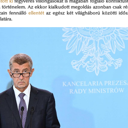
tott ki
fegyveres villongásokat is magában foglaló konfliktus
 történelem. Az ekkor kialkudott megoldás azonban csak rész
zain fennálló
ellentét
az egész két világháború közötti idős
atára.