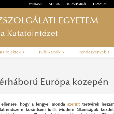
WEBMAIL
NEPTUN
TUDÁSPORTÁL
ERASMUS+
ZSZOLGÁLATI EGYETEM
ia Kutatóintézet
si Projektek
Publikációk
Rendezvények
vérháború Európa közepén
 ellenére, hogy a lengyel monda
szerint
testvérek leszár
latrendszere korántsem idilli. Modern államiságuk kezdet