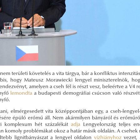
 nem területi követelés a vita tárgya, bár a konfliktus intenzit
bbis, hogy Mateusz Morawiecki lengyel miniszterelnök, ho
endezvényt, amelyen a cseh fél is részt vesz, beleértve a V4 
nyfő
lemondta
a budapesti demográfiai csúcson való részvéte
yfő.
ani, elmérgesedett vita középpontjában egy, a cseh-lengye
ésére épülő erőmű áll. Nem akármilyen bányáról és erőműről
ri komplexum hét százalékát
adja
Lengyelország teljes en
n komoly problémákat okoz a határ másik oldalán. A csehek 
edtebb lignitbányászat a lengyel oldalon
vízhiányhoz
vezet, 