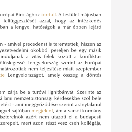
Európai Bírósághoz
fordult
. A testület májusban
 felfüggesztését azzal, hogy az intézkedés
nban a lengyel hatóságok a már éppen lejáró
 - amivel precedenst is teremtettek, hiszen az
nyezetvédelmi okokból pereljen be egy másik
 induljanak a vitás felek között a konfliktus
löslegessé Lengyelország szerint az Európai
atározottak nem teljesítése miatt szeptember
zte
Lengyelországot, amely összeg a döntés
m zárja be a turówi lignitbányát. Szerinte az
gállami nemzetbiztonsági kérdésekbe szól bele
tetést - ami meggyőződése szerint aránytalanul
ngyel sajtóban
megjelent
, ám a varsói kormány
iszterelnök azért nem utazott el a budapesti
erepelt, mert azon részt vesz cseh kollégája,