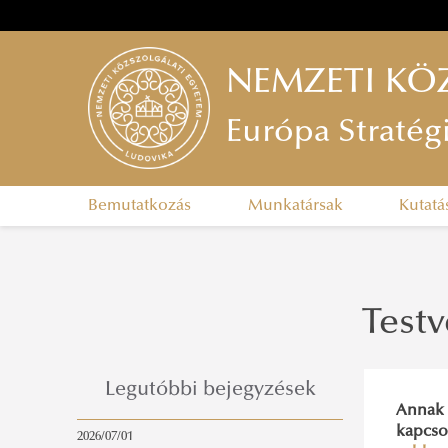
NEMZETI KÖ
Európa Stratég
Bemutatkozás
Munkatársak
Kutatá
Test
Legutóbbi bejegyzések
Annak
kapcso
2026/07/01