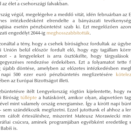
 az élet a csehországi falvakban.
szág végül, megelégelve a meddő vitát, idén februárban az 
enes intézkedésként elrendelte a bányászati tevékenység
ajtása esetén pénzbüntetést szab ki. Ezt megelőzően azo
zati engedélyt 2044-ig
meghosszabbították
.
onáltal a tény, hogy a csehek bírósághoz fordultak az ügyben
i Unión belül először fordult elő, hogy egy tagállam kör
amot - a lengyeleket is arra ösztökélte, hogy tárgyalások
egyezéses rendezése érdekében. Ezt a folyamatot tette fö
g újabb döntése, amelyben az előzetes intézkedésben megh
 napi 500 ezer euró pénzbüntetés megfizetésére
kötele
ben az Európai Bizottságot illeti.
büntetésre ítélt Lengyelország rögtön kijelentette, hogy ne
i Bíróság
túllépte
a hatáskörét, amikor olyan, alapvetően ta
ével mint valamely ország energiamixe. Így a kirótt napi bün
- sem szándékozik megfizetni. Ezzel jutottunk el ahhoz a le
nem cáfolt értesüléshez, miszerint Mateusz Morawiecki min
áfiai csúcsra, aminek programjában egyébként eredetileg sz
Babiš is.