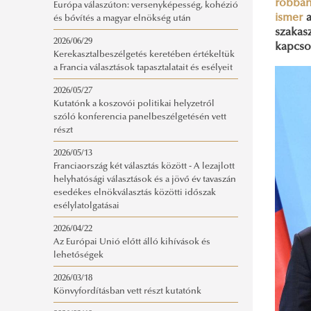
robban
Európa válaszúton: versenyképesség, kohézió
ismer
a
és bővítés a magyar elnökség után
szakas
2026/06/29
kapcsol
Kerekasztalbeszélgetés keretében értékeltük
a Francia választások tapasztalatait és esélyeit
2026/05/27
Kutatónk a koszovói politikai helyzetről
szóló konferencia panelbeszélgetésén vett
részt
2026/05/13
Franciaország két választás között - A lezajlott
helyhatósági választások és a jövő év tavaszán
esedékes elnökválasztás közötti időszak
esélylatolgatásai
2026/04/22
Az Európai Unió előtt álló kihívások és
lehetőségek
2026/03/18
Könvyfordításban vett részt kutatónk