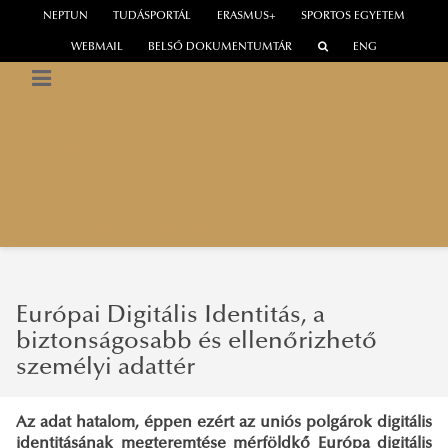
NEPTUN
TUDÁSPORTÁL
ERASMUS+
SPORTOS EGYETEM
WEBMAIL
BELSŐ DOKUMENTUMTÁR
ENG
NEMZETI
KÖZSZOLGÁLATI
EGYETEM
Európa Stratégia Kutatóintézet
Európai Digitális Identitás, a
biztonságosabb és ellenőrizhető
személyi adattér
Az adat hatalom, éppen ezért az uniós polgárok digitális
identitásának megteremtése mérföldkő Európa digitális