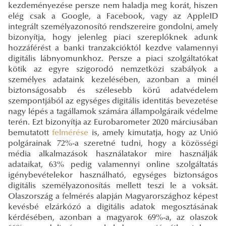
kezdeményezése persze nem haladja meg korát, hiszen
elég csak a Google, a Facebook, vagy az AppleID
integrált személyazonosító rendszereire gondolni, amely
bizonyítja, hogy jelenleg piaci szereplőknek adunk
hozzáférést a banki tranzakcióktól kezdve valamennyi
digitális lábnyomunkhoz. Persze a piaci szolgáltatókat
kötik az egyre szigorodó nemzetközi szabályok a
személyes adataink kezelésében, azonban a minél
biztonságosabb és szélesebb körű adatvédelem
szempontjából az egységes digitális identitás bevezetése
nagy lépés a tagállamok számára állampolgáraik védelme
terén. Ezt bizonyítja az Eurobarometer 2020 márciusában
bemutatott
felmérése
is, amely kimutatja, hogy az Unió
polgárainak 72%-a szeretné tudni, hogy a közösségi
média alkalmazások használatakor mire használják
adataikat, 63% pedig valamennyi online szolgáltatás
igénybevételekor használható, egységes biztonságos
digitális személyazonosítás mellett teszi le a voksát.
Olaszország a felmérés alapján Magyarországhoz képest
kevésbé elzárkózó a digitális adatok megosztásának
kérdésében, azonban a magyarok 69%-a, az olaszok