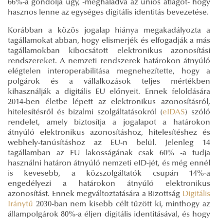
66%-a gondolja úgy, -meghaladva az uniós átlagot- hogy
hasznos lenne az egységes digitális identitás bevezetése.
Korábban a közös jogalap hiánya megakadályozta a
tagállamokat abban, hogy elismerjék és elfogadják a más
tagállamokban kibocsátott elektronikus azonosítási
rendszereket. A nemzeti rendszerek határokon átnyúló
elégtelen interoperabilitása megnehezítette, hogy a
polgárok és a vállalkozások teljes mértékben
kihasználják a digitális EU előnyeit. Ennek feloldására
2014-ben életbe lépett az elektronikus azonosításról,
hitelesítésről és bizalmi szolgáltatásokról (
eIDAS
) szóló
rendelet, amely biztosítja a jogalapot a határokon
átnyúló elektronikus azonosításhoz, hitelesítéshez és
webhely-tanúsításhoz az EU-n belül. Jelenleg 14
tagállamban az EU lakosságának csak 60% -a tudja
használni határon átnyúló nemzeti eID-jét, és még ennél
is kevesebb, a közszolgáltatók csupán 14%-a
engedélyezi a határokon átnyúló elektronikus
azonosítást. Ennek megváltoztatására a Bizottság
Digitális
Iránytű
2030-ban nem kisebb célt tűzött ki, minthogy az
állampolgárok 80%-a éljen digitális identitásával, és hogy