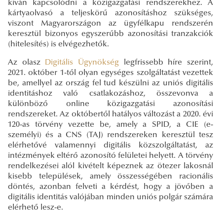
kíván kapcsolódni a közigazgatási rendszerekhez. A
kártyaolvasó a teljeskörű azonosításhoz szükséges,
viszont Magyarországon az ügyfélkapu rendszerén
keresztül bizonyos egyszerűbb azonosítási tranzakciók
(hitelesítés) is elvégezhetők.
Az olasz
Digitális Ügynökség
legfrissebb híre szerint,
2021. október 1-től olyan egységes szolgáltatást vezettek
be, amellyel az ország fel tud készülni az uniós digitális
identitáshoz való csatlakozáshoz, összevonva a
különböző online közigazgatási azonosítási
rendszereket. Az októbertől hatályos változást a 2020. évi
120-as törvény vezette be, amely a SPID, a CIE (e-
személyi) és a CNS (TAJ) rendszereken keresztül tesz
elérhetővé valamennyi digitális közszolgáltatást, az
intézmények eltérő azonosító felületei helyett. A törvény
rendelkezései alól kivételt képeznek az ötezer lakosnál
kisebb települések, amely összességében racionális
döntés, azonban felveti a kérdést, hogy a jövőben a
digitális identitás valójában minden uniós polgár számára
elérhető lesz-e.