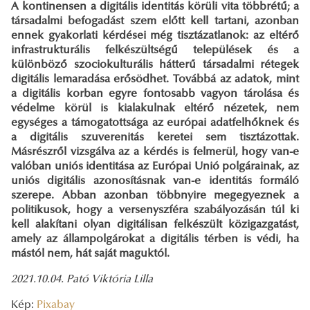
A kontinensen a digitális identitás körüli vita többrétű; a
társadalmi befogadást szem előtt kell tartani, azonban
ennek gyakorlati kérdései még tisztázatlanok: az eltérő
infrastrukturális felkészültségű települések és a
különböző szociokulturális hátterű társadalmi rétegek
digitális lemaradása erősödhet. Továbbá az adatok, mint
a digitális korban egyre fontosabb vagyon tárolása és
védelme körül is kialakulnak eltérő nézetek, nem
egységes a támogatottsága az európai adatfelhőknek és
a digitális szuverenitás keretei sem tisztázottak.
Másrészről vizsgálva az a kérdés is felmerül, hogy van-e
valóban uniós identitása az Európai Unió polgárainak, az
uniós digitális azonosításnak van-e identitás formáló
szerepe. Abban azonban többnyire megegyeznek a
politikusok, hogy a versenyszféra szabályozásán túl ki
kell alakítani olyan digitálisan felkészült közigazgatást,
amely az állampolgárokat a digitális térben is védi, ha
mástól nem, hát saját maguktól.
2021.10.04. Pató Viktória Lilla
Kép:
Pixabay