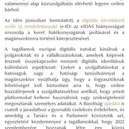
valamennyi alap közszolgáltatás elérhető legyen online
bárhol.
Az idén júniusban bemutatott, a
digitális identitásról
szóló új rendeletjavaslat
(e-ID) az eIDAS hiányosságait
orvosolja a keret hatékonyságának javításával és a
magánszektorra történő kiterjesztésével.
A tagállamok európai digitális iratokat kínálnak a
polgároknak és a vállalkozásoknak, amelyek képesek
lesznek összekapcsolni nemzeti digitális identitásuk
különböző aspektusait. Ezeket a szolgáltatásokat a
hatóságok vagy a hatósági tanúsítvánnyal a
magánszektor nyújthatja úgy, hogy a fogyasztóknak
lehetőséget kell biztosítani arra is, hogy online
hozzáférjenek a szolgáltatásokhoz anélkül, hogy privát
platformokat kellene használniuk vagy szükségtelenül
megosztanák személyes adataikat. A Bizottság
ajánlást
is
csatolt a javaslathoz a gyorsabb cselekvés érdekében, és
ameddig a Tanács és a Parlament köröztetik azt,
egyeztetést kezdeményez a tagállamokkal, hogy 2022
szeptemberére hozzanak létre egy közös