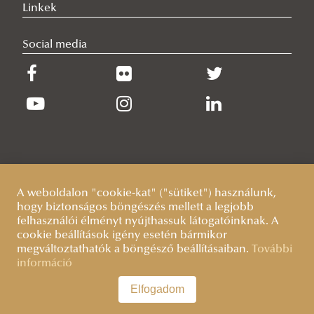
2025/12/08
Linkek
Globális MI-verseny, három modell – Pató Viktória Lilla részvétele
a CELI kerekasztalán
Social media
A weboldalon "cookie-kat" ("sütiket") használunk,
hogy biztonságos böngészés mellett a legjobb
felhasználói élményt nyújthassuk látogatóinknak. A
cookie beállítások igény esetén bármikor
megváltoztathatók a böngésző beállításaiban.
További
információ
Elfogadom