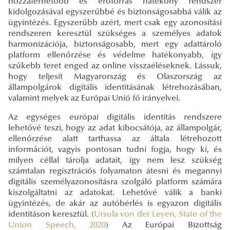
hozzáférhetőbb és erőforrás hatékony rendszer
kidolgozásával egyszerűbbé és biztonságosabbá válik az
ügyintézés. Egyszerűbb azért, mert csak egy azonosítási
rendszeren keresztül szükséges a személyes adatok
harmonizációja, biztonságosabb, mert egy adattároló
platform ellenőrzése és védelme hatékonyabb, így
szűkebb teret enged az online visszaéléseknek. Lássuk,
hogy teljesít Magyarország és Olaszország az
állampolgárok digitális identitásának létrehozásában,
valamint melyek az Európai Unió fő irányelvei.
Az egységes európai digitális identitás rendszere
lehetővé teszi, hogy az adat kibocsátója, az állampolgár,
ellenőrzése alatt tarthassa az általa létrehozott
információt, vagyis pontosan tudni fogja, hogy ki, és
milyen céllal tárolja adatait, így nem lesz szükség
számtalan regisztrációs folyamaton átesni és megannyi
digitális személyazonosításra szolgáló platform számára
kiszolgáltatni az adatokat. Lehetővé válik a banki
ügyintézés, de akár az autóbérlés is egyazon digitális
identitáson keresztül. (
Ursula von der Leyen, State of the
Union Speech, 2020
) Az Európai Bizottság