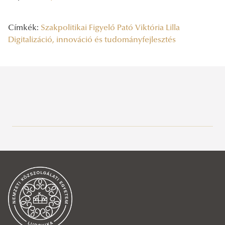
Címkék:
Szakpolitikai Figyelő
Pató Viktória Lilla
Digitalizáció, innováció és tudományfejlesztés
Legutóbbi bejegyzések
2026/07/01
Európa válaszúton: versenyképesség, kohézió és bővítés a magyar
elnökség után
2026/06/29
Kerekasztalbeszélgetés keretében értékeltük a Francia választások
tapasztalatait és esélyeit