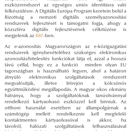
eszközrendszert az egységes uniós identitásra való
felkészülésre. A Digitális Európa Program keretein belül a
Bizottság a nemzeti digitális személyazonosítási
rendszerek fejlesztését is támogatni fogja, ahogy a
közszféra digitális fejlesztésének célkitűzése is
megjelenik az
RRF
-ben.
Az e-azonosítás Magyarországon az e-közigazgatási
rendszerek igénybevételéhez szükséges elektronikus
azonosítás/hitelesítés funkciókat látja el, azzal a hosszú
távú céllal, hogy ez a funkció minden olyan EU
tagországban is használható legyen, ahol a határon
átnyúló elektronikus szolgáltatások rendszerét
megvalósítják, illetve létrejön a kölcsönös
együttműködési megállapodás. A magyar okos okmány
hátránya, hogy a szolgáltatóknak tanúsítvánnyal
rendelkező kártyaolvasó eszközzel kell bírniuk. Az
otthoni használat esetében az állampolgárnak a
számítógép mellett rendelkeznie kell megfelelő
kontaktmentes kártyaolvasóval is akkor, ha
távolról, hálózati szolgáltatások felhasználásával