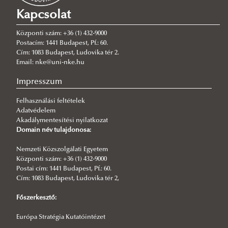
2026/05/27
Kapcsolat
Kutatónk a koszovói politikai helyzetről szóló konferencia
panelbeszélgetésén vett részt
Központi szám: +36 (1) 432-9000
2026/05/13
Postacím: 1441 Budapest, Pf.: 60.
Franciaország két választás között - A lezajlott helyhatósági
Cím: 1083 Budapest, Ludovika tér 2.
választások és a jövő év tavaszán esedékes elnökválasztás közötti
Email: nke@uni-nke.hu
időszak esélylatolgatásai
Impresszum
2026/04/22
Az Európai Unió előtt álló kihívások és lehetőségek
Felhasználási feltételek
Adatvédelem
2026/03/18
Akadálymentesítési nyilatkozat
Könvyfordításban vett részt kutatónk
Domain név tulajdonosa:
2026/03/10
Nemzeti Közszolgálati Egyetem
Q1-es publikáció intézetünkben
Központi szám: +36 (1) 432-9000
2026/02/25
Postai cím: 1441 Budapest, Pf.: 60.
MÁTHÉ RÉKA ZSUZSÁNNA MODERÁTORKÉNT
Cím: 1083 Budapest, Ludovika tér 2,
KÖZREMŰKÖDÖTT AZ NKE KONFERENCIÁJÁN
Főszerkesztő:
2026/02/04
Új vezető az EUSTRAT élén - Pesztericz-Kalas Vivien bemutatkozása
Európa Stratégia Kutatóintézet