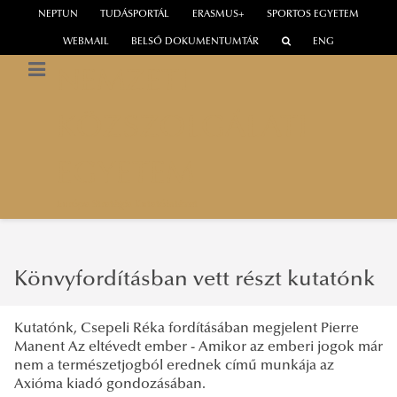
NEPTUN
TUDÁSPORTÁL
ERASMUS+
SPORTOS EGYETEM
WEBMAIL
BELSŐ DOKUMENTUMTÁR
ENG
NEMZETI
KÖZSZOLGÁLATI
EGYETEM
Európa Stratégia Kutatóintézet
Könvyfordításban vett részt kutatónk
Kutatónk, Csepeli Réka fordításában megjelent Pierre
Manent Az eltévedt ember - Amikor az emberi jogok már
nem a természetjogból erednek című munkája az
Axióma kiadó gondozásában.