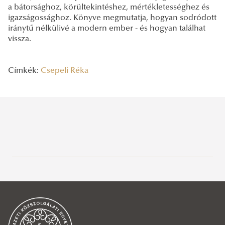
a bátorsághoz, körültekintéshez, mértékletességhez és
igazságossághoz. Könyve megmutatja, hogyan sodródott
iránytű nélkülivé a modern ember - és hogyan találhat
vissza.
Címkék:
Csepeli Réka
Legutóbbi bejegyzések
2026/07/01
Európa válaszúton: versenyképesség, kohézió és bővítés a magyar
elnökség után