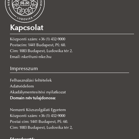
2026/06/29
Kerekasztalbeszélgetés keretében értékeltük a Francia választások
tapasztalatait és esélyeit
2026/05/27
Kapcsolat
Kutatónk a koszovói politikai helyzetről szóló konferencia
panelbeszélgetésén vett részt
Központi szám: +36 (1) 432-9000
2026/05/13
Postacím: 1441 Budapest, Pf.: 60.
Franciaország két választás között - A lezajlott helyhatósági
Cím: 1083 Budapest, Ludovika tér 2.
választások és a jövő év tavaszán esedékes elnökválasztás közötti
Email: nke@uni-nke.hu
időszak esélylatolgatásai
Impresszum
2026/04/22
Az Európai Unió előtt álló kihívások és lehetőségek
Felhasználási feltételek
Adatvédelem
2026/03/18
Akadálymentesítési nyilatkozat
Könvyfordításban vett részt kutatónk
Domain név tulajdonosa:
2026/03/10
Nemzeti Közszolgálati Egyetem
Q1-es publikáció intézetünkben
Központi szám: +36 (1) 432-9000
2026/02/25
Postai cím: 1441 Budapest, Pf.: 60.
MÁTHÉ RÉKA ZSUZSÁNNA MODERÁTORKÉNT
Cím: 1083 Budapest, Ludovika tér 2,
KÖZREMŰKÖDÖTT AZ NKE KONFERENCIÁJÁN