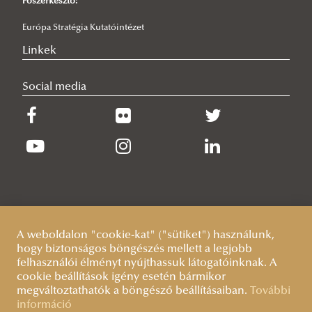
Főszerkesztő:
2026/02/04
Új vezető az EUSTRAT élén - Pesztericz-Kalas Vivien bemutatkozása
Európa Stratégia Kutatóintézet
2025/12/08
Linkek
Globális MI-verseny, három modell – Pató Viktória Lilla részvétele
a CELI kerekasztalán
Social media
A weboldalon "cookie-kat" ("sütiket") használunk,
hogy biztonságos böngészés mellett a legjobb
felhasználói élményt nyújthassuk látogatóinknak. A
cookie beállítások igény esetén bármikor
megváltoztathatók a böngésző beállításaiban.
További
információ