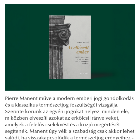
Pierre Manent műve a modern emberi jogi gondolkodás
és a klasszikus természetjog feszültségét vizsgálja.
Szerinte korunk az egyéni jogokat helyezi minden elé,
miközben elveszíti azokat az erkölcsi irányelveket,
amelyek a felelős cselekvést és a közjó megértését
segítenék. Manent úgy véli: a szabadság csak akkor lehet
valódi, ha visszakapcsolódik a természetjog erényeihez -