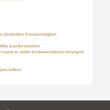
ita újraéledése Franciaországban
áltás Izraellel szemben
sági eszme az iszlám fundamentalizmus fenyegető
 para bellum