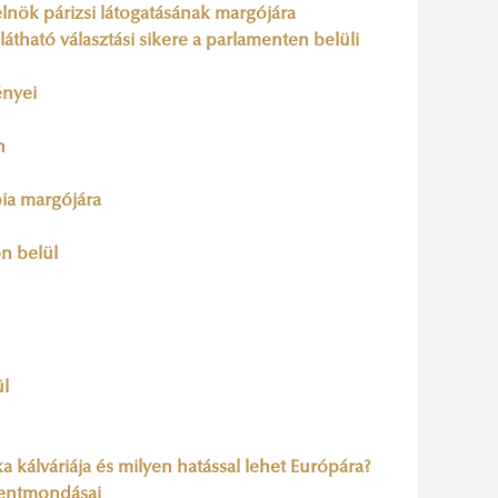
elnök párizsi látogatásának margójára
látható választási sikere a parlamenten belüli
ényei
n
pia margójára
n belül
ül
a kálváriája és milyen hatással lehet Európára?
llentmondásai