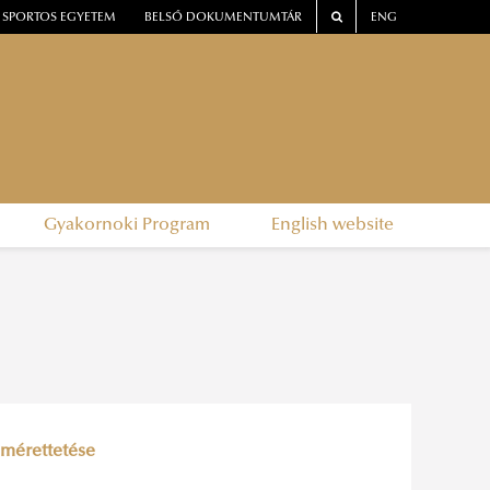
SPORTOS EGYETEM
BELSŐ DOKUMENTUMTÁR
ENG
Gyakornoki Program
English website
gmérettetése