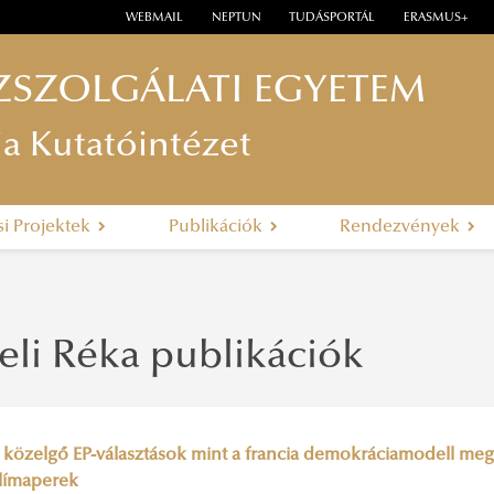
WEBMAIL
NEPTUN
TUDÁSPORTÁL
ERASMUS+
ZSZOLGÁLATI EGYETEM
ia Kutatóintézet
si Projektek
Publikációk
Rendezvények
eli Réka publikációk
 közelgő EP-választások mint a francia demokráciamodell me
límaperek