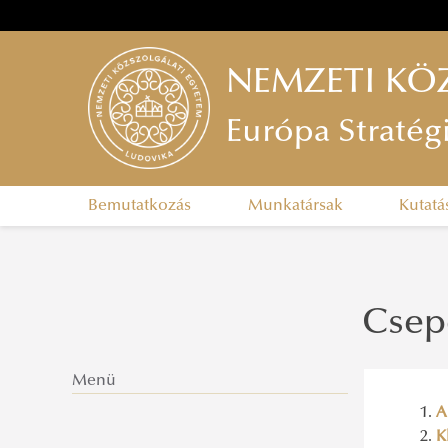
NEMZETI KÖ
Európa Stratég
Bemutatkozás
Munkatársak
Kutatá
Csep
Menü
A
K