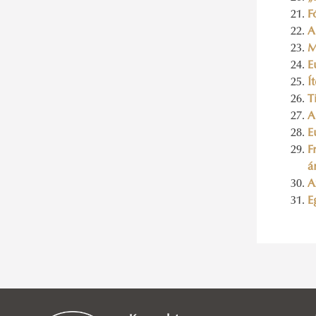
F
A
M
E
Í
T
A
E
F
á
A
E