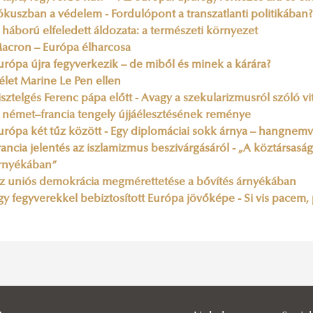
ókuszban a védelem - Fordulópont a transzatlanti politikában?
 háború elfeledett áldozata: a természeti környezet
acron – Európa élharcosa
urópa újra fegyverkezik – de miből és minek a kárára?
télet Marine Le Pen ellen
isztelgés Ferenc pápa előtt - Avagy a szekularizmusról szóló v
 német–francia tengely újjáélesztésének reménye
urópa két tűz között - Egy diplomáciai sokk árnya – hangnemv
rancia jelentés az iszlamizmus beszivárgásáról - „A köztársa
rnyékában”
z uniós demokrácia megmérettetése a bővítés árnyékában
gy fegyverekkel bebiztosított Európa jövőképe - Si vis pacem,