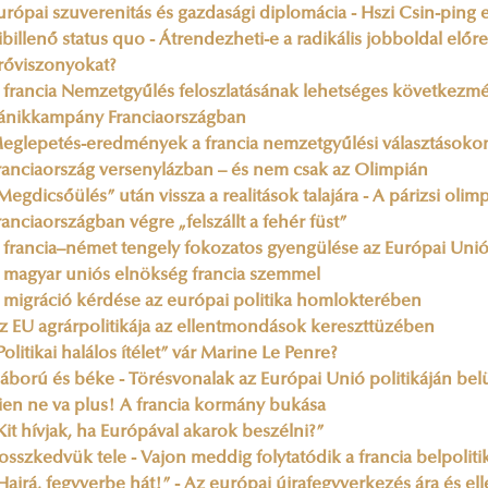
urópai szuverenitás és gazdasági diplomácia - Hszi Csin-ping 
ibillenő status quo - Átrendezheti-e a radikális jobboldal előre
rőviszonyokat?
 francia Nemzetgyűlés feloszlatásának lehetséges következm
ánikkampány Franciaországban
eglepetés-eredmények a francia nemzetgyűlési választásoko
ranciaország versenylázban – és nem csak az Olimpián
Megdicsőülés” után vissza a realitások talajára - A párizsi olim
ranciaországban végre „felszállt a fehér füst”
 francia–német tengely fokozatos gyengülése az Európai Unió
 magyar uniós elnökség francia szemmel
 migráció kérdése az európai politika homlokterében
z EU agrárpolitikája az ellentmondások kereszttüzében
Politikai halálos ítélet” vár Marine Le Penre?
áború és béke - Törésvonalak az Európai Unió politikáján bel
ien ne va plus! A francia kormány bukása
Kit hívjak, ha Európával akarok beszélni?”
osszkedvük tele - Vajon meddig folytatódik a francia belpolitik
Hajrá, fegyverbe hát!” - Az európai újrafegyverkezés ára és e