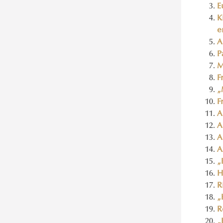
E
K
e
A
P
M
F
„
F
A
A
A
A
„
H
R
„
R
„