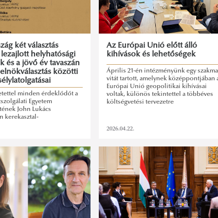
zág két választás
Az Európai Unió előtt álló
 lezajlott helyhatósági
kihívások és lehetőségek
k és a jövő év tavaszán
elnökválasztás közötti
Április 21-én intézményünk egy szakma
vitát tartott, amelynek középpontjában 
élylatolgatásai
Európai Unió geopolitikai kihívásai
etettel minden érdeklődőt a
voltak, különös tekintettel a többéves
szolgálati Egyetem
költségvetési tervezetre
tének John Lukács
n kerekasztal-
nkön, ami a Francia
2026.04.22.
 választások és a jövő év
dékes elnökválasztás közötti
lemezzük