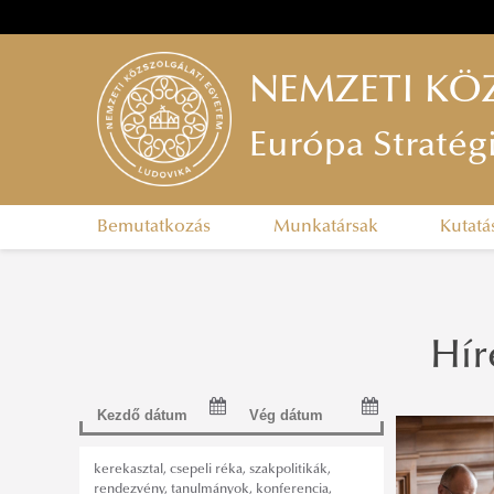
NEMZETI KÖ
Európa Stratég
Bemutatkozás
Munkatársak
Kutatá
Hír
kerekasztal
,
csepeli réka
,
szakpolitikák
,
rendezvény
,
tanulmányok
,
konferencia
,