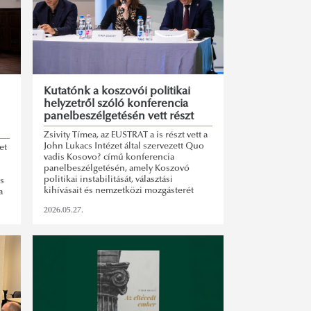
Kutatónk a koszovói politikai
helyzetről szóló konferencia
panelbeszélgetésén vett részt
Zsivity Tímea, az EUSTRAT a is részt vett a
John Lukacs Intézet által szervezett Quo
et
vadis Kosovo? című konferencia
panelbeszélgetésén, amely Koszovó
politikai instabilitását, választási
es
kihívásait és nemzetközi mozgásterét
a
vizsgálta.
2026.05.27.