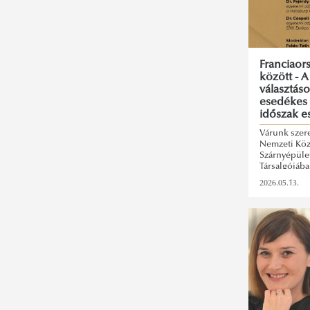
Franciaors
között - A
választáso
esedékes 
időszak es
Várunk szer
Nemzeti Köz
Szárnyépüle
Társalgójába
beszélgetésü
2026.05.13.
helyhatósági
tavaszán ese
időszakot e