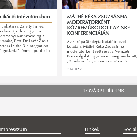
likáció intézetünkben
MÁTHÉ RÉKA ZSUZSÁNNA
MODERÁTORKÉNT
unkatársa, Zsivity Tímea,
KÖZREMŰKÖDÖTT AZ NKE
zerbiai Újvidéki Egyetem
KONFERENCIÁJÁN
udományi Kar Szociológia
tanára, Prof. Dr. Lázár Zsolt
Az Európa Stratégia Kutatóintézet
actors in the Disintegration
kutatója, Máthé Réka Zsuzsánna
 Yugoslavia” címmel publikált
moderátorként vett részt a Nemzeti
Közszolgálati Egyetemen megrendezett
„A háború folytatásának ára” című
konferencián.
2026.02.25.
TOVÁBBI HÍREINK
Impresszum
Linkek
Socia