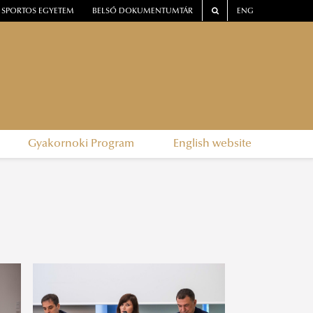
SPORTOS EGYETEM
BELSŐ DOKUMENTUMTÁR
ENG
Gyakornoki Program
English website