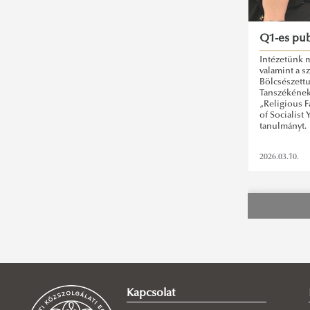
Q1-es pub
Intézetünk m
valamint a s
Bölcsészett
Tanszékének 
„Religious F
of Socialist
tanulmányt.
2026.03.10.
Kapcsolat