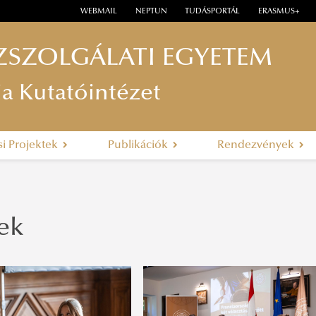
WEBMAIL
NEPTUN
TUDÁSPORTÁL
ERASMUS+
ZSZOLGÁLATI EGYETEM
ia Kutatóintézet
si Projektek
Publikációk
Rendezvények
ek