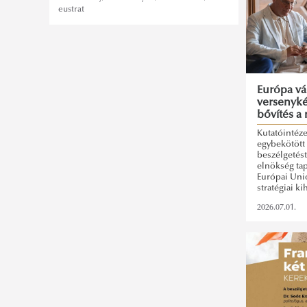
eustrat
Európa vá
versenyké
bővítés a
Kutatóintéz
egybekötött 
beszélgetést
elnökség tap
Európai Unió
stratégiai ki
2026.07.01.