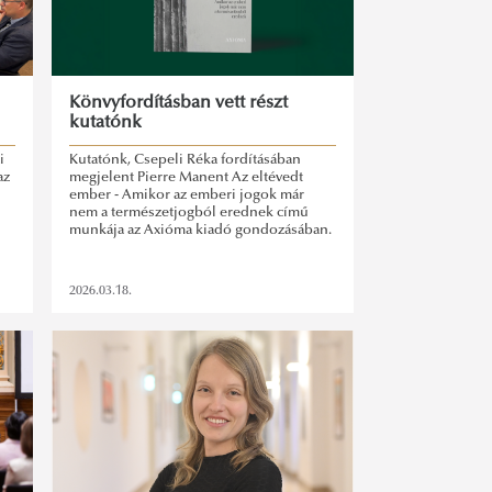
Könvyfordításban vett részt
kutatónk
i
Kutatónk, Csepeli Réka fordításában
az
megjelent Pierre Manent Az eltévedt
ember - Amikor az emberi jogok már
nem a természetjogból erednek című
munkája az Axióma kiadó gondozásában.
2026.03.18.