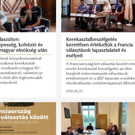
laszúton:
Kerekasztalbeszélgetés
pesség, kohézió és
keretében értékeltük a Francia
 magyar elnökség után
választások tapasztalatait és
esélyeit
etünk könyvbemutatóval
szakmai kerekasztal-
A Franciaország két választás között cím
 rendezett a magyar EU-
viselő kerekasztal beszélgetés az idén
asztalatairól, valamint az
lezajlott önkormányzati választások
 előtt álló legfontosabb
eredményeit és a 2027 tavaszán esedék
hívásokról.
elnökválasztás esélylatolgatásait állított
középpontjába.
2026.06.29.