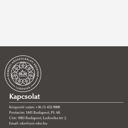
rendezvény
,
a 2024-es magyar eu-elnökség
,
cop28
,
kalas vivien
,
eu
elnökség
,
workshop
,
varga csilla
SZŰRÉS TÖRLÉSE
Kapcsolat
Központi szám: +36 (1) 432-9000
Postacím: 1441 Budapest, Pf.: 60.
Cím: 1083 Budapest, Ludovika tér 2.
Email: nke@uni-nke.hu