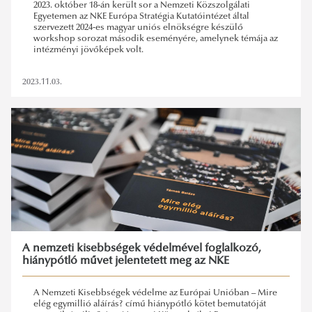
2023. október 18-án került sor a Nemzeti Közszolgálati
Egyetemen az NKE Európa Stratégia Kutatóintézet által
szervezett 2024-es magyar uniós elnökségre készülő
workshop sorozat második eseményére, amelynek témája az
intézményi jövőképek volt.
2023.11.03.
A nemzeti kisebbségek védelmével foglalkozó,
hiánypótló művet jelentetett meg az NKE
A Nemzeti Kisebbségek védelme az Európai Unióban – Mire
elég egymillió aláírás? című hiánypótló kötet bemutatóját