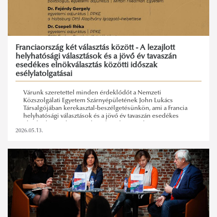
Franciaország két választás között - A lezajlott
helyhatósági választások és a jövő év tavaszán
esedékes elnökválasztás közötti időszak
esélylatolgatásai
Várunk szeretettel minden érdeklődőt a Nemzeti
Közszolgálati Egyetem Szárnyépületének John Lukács
Társalgójában kerekasztal-beszélgetésünkön, ami a Francia
helyhatósági választások és a jövő év tavaszán esedékes
elnökválasztás közötti időszakot elemezzük
2026.05.13.