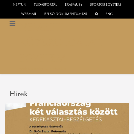
NEPTUN
TUDÁSPORTÁL
ERASMUS+
SPORTOS EGYETEM
WEBMAIL
BELSŐ DOKUMENTUMTÁR
ENG
NEMZETI
KÖZSZOLGÁLATI
EGYETEM
Európa Stratégia Kutatóintézet
Hírek